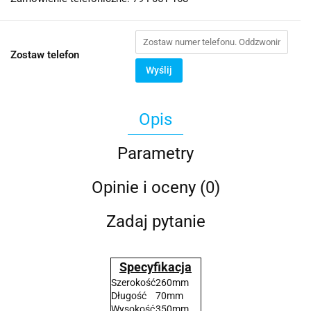
Zostaw telefon
Wyślij
Opis
Parametry
Opinie i oceny (0)
Zadaj pytanie
Specyfikacja
Szerokość
260mm
Długość
70mm
Wysokość
350mm