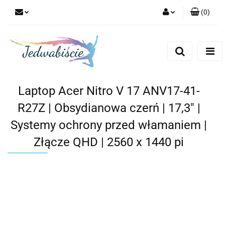
(
0
)
Zaloguj się
Zarejestruj się
Dodaj zgłoszenie
Laptop Acer Nitro V 17 ANV17-41-
R27Z | Obsydianowa czerń | 17,3" |
Systemy ochrony przed włamaniem |
Złącze QHD | 2560 x 1440 pi