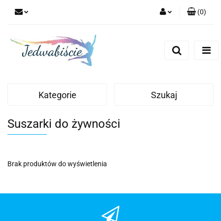
(
0
)
Zaloguj się
Zarejestruj się
Dodaj zgłoszenie
Kategorie
Szukaj
Suszarki do żywności
Brak produktów do wyświetlenia