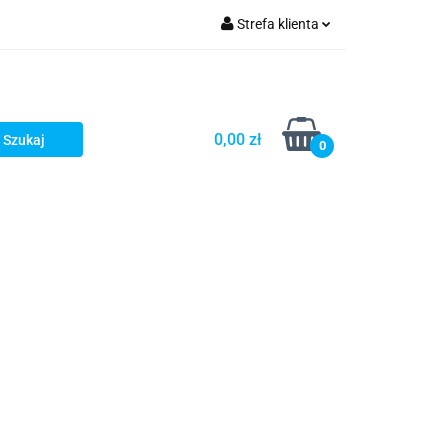
Strefa klienta
turystyka
Zaloguj się
Zarejestruj się
Dodaj zgłoszenie
0,00 zł
0