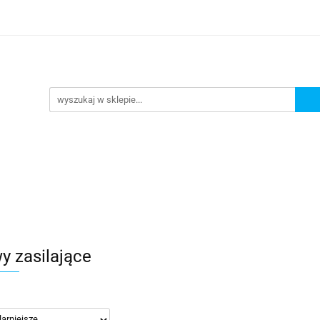
omocje
AGD
Komputery
Dziecko
Sport i 
ry
Dziecko
Sport i turystyka
y zasilające