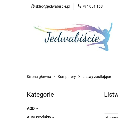
sklep@jedwabiscie.pl
794 051 168
Nowości
Pr
Nowości
Promocje
AGD
Kompute
Strona główna
Komputery
Listwy zasilające
Kategorie
Listw
AGD
Auto produkty