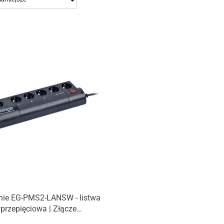
Produkt niedostępny
nie EG-PMS2-LANSW - listwa
przepięciowa | Złącze
we Qty 5 | Czarny