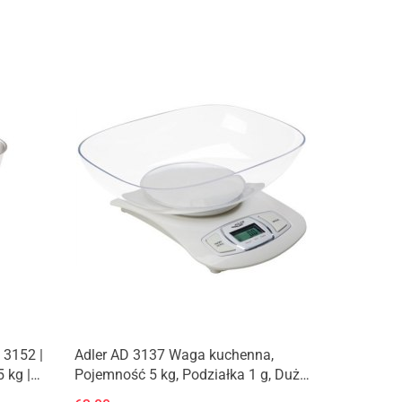
Produkt niedostępny
 3152 |
Adler AD 3137 Waga kuchenna,
 kg |
Pojemność 5 kg, Podziałka 1 g, Duży
acza
wyświetlacz LCD, Automatyczne