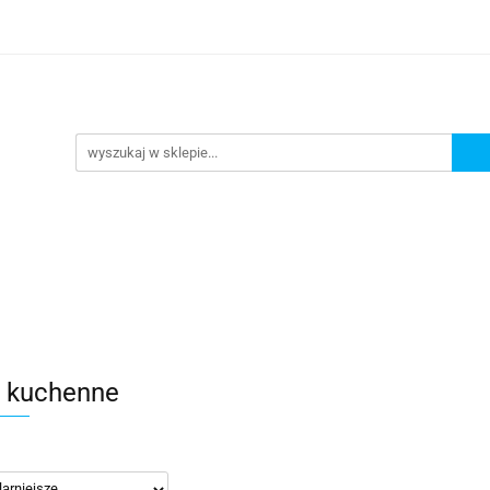
omocje
AGD
Komputery
Dziecko
Sport i 
ry
Dziecko
Sport i turystyka
 kuchenne