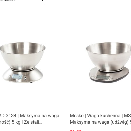
| AD 3134 | Maksymalna waga
Mesko | Waga kuchenna | MS
ość) 5 kg | Ze stali
Maksymalna waga (udźwig) 5
wnej
Podziałka 1 g | Typ wyświetl