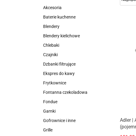
Akcesoria
Baterie kuchenne
Blendery
Blendery kielichowe
Chlebaki
Czajniki
Dzbanki filtrujące
Ekspres do kawy
Frytkownice
Fontanna czekoladowa
Fondue
Garnki
Adler 
Gofrownice i inne
(pojemn
Grille
nierdze