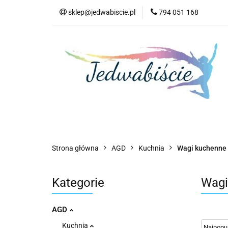
sklep@jedwabiscie.pl
794 051 168
Nowości
Pr
Nowości
Promocje
AGD
Kompute
Strona główna
AGD
Kuchnia
Wagi kuchenne
Kategorie
Wagi
AGD
Kuchnia