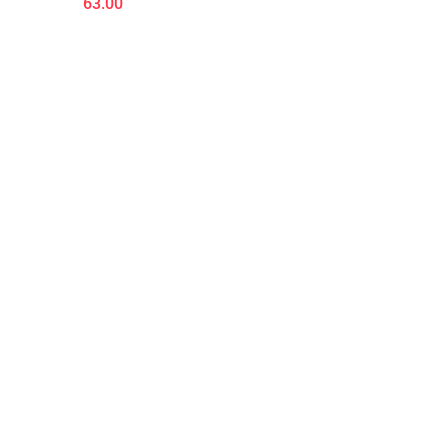
63.00
zerowanie/Autowyłączanie, Duża mi