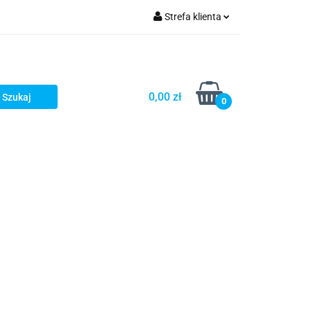
Strefa klienta
turystyka
Zaloguj się
Zarejestruj się
Dodaj zgłoszenie
0,00 zł
0