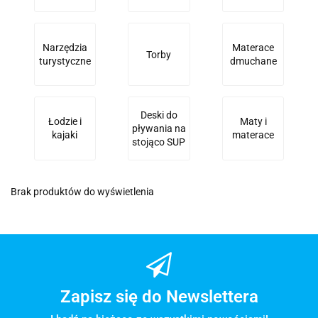
Narzędzia
Materace
Torby
turystyczne
dmuchane
Deski do
Łodzie i
Maty i
pływania na
kajaki
materace
stojąco SUP
Brak produktów do wyświetlenia
Zapisz się do Newslettera