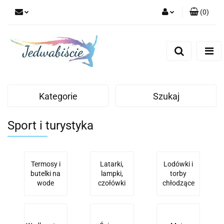
(
0
)
Zaloguj się
Zarejestruj się
Dodaj zgłoszenie
Kategorie
Szukaj
Sport i turystyka
Termosy i
Latarki,
Lodówki i
butelki na
lampki,
torby
wode
czołówki
chłodzące