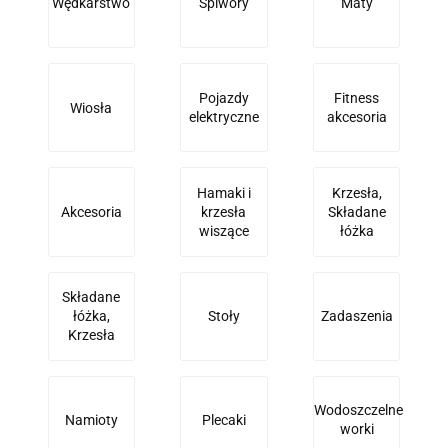
Wędkarstwo
Śpiwory
Maty
Pojazdy
Fitness
Wiosła
elektryczne
akcesoria
Hamaki i
Krzesła,
Akcesoria
krzesła
Składane
wiszące
łóżka
Składane
łóżka,
Stoły
Zadaszenia
Krzesła
Wodoszczelne
Namioty
Plecaki
worki