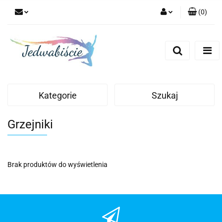
(
0
)
Zaloguj się
Zarejestruj się
Dodaj zgłoszenie
Kategorie
Szukaj
Grzejniki
Brak produktów do wyświetlenia