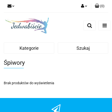
(
0
)
Zaloguj się
Zarejestruj się
Dodaj zgłoszenie
Kategorie
Szukaj
Śpiwory
Brak produktów do wyświetlenia