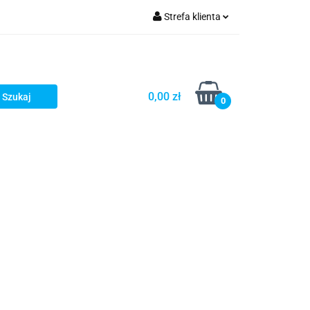
Strefa klienta
turystyka
Zaloguj się
Zarejestruj się
Dodaj zgłoszenie
0,00 zł
0