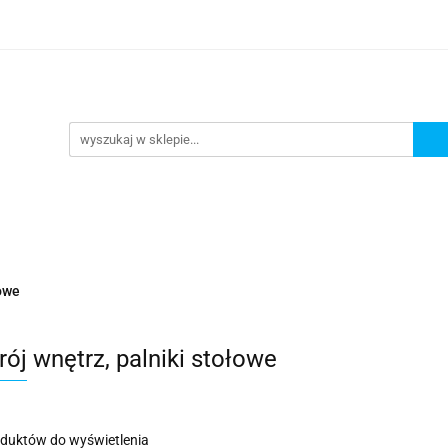
omocje
AGD
Komputery
Dziecko
Sport i 
ry
Dziecko
Sport i turystyka
łowe
ój wnętrz, palniki stołowe
oduktów do wyświetlenia