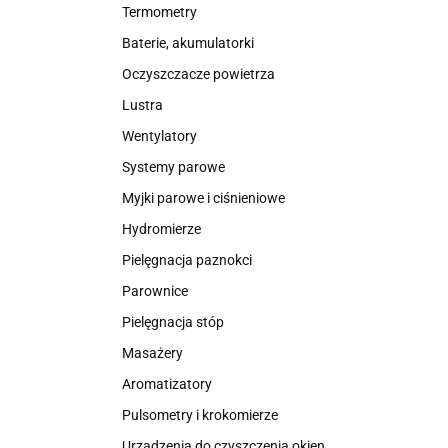
Termometry
Baterie, akumulatorki
Oczyszczacze powietrza
Lustra
Wentylatory
Systemy parowe
Myjki parowe i ciśnieniowe
Hydromierze
Pielęgnacja paznokci
Parownice
Pielęgnacja stóp
Masażery
Aromatizatory
Pulsometry i krokomierze
Urządzenia do czyszczenia okien