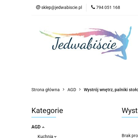
sklep@jedwabiscie.pl
794 051 168
Nowości
Pr
Nowości
Promocje
AGD
Kompute
Strona główna
AGD
Wystrój wnętrz, palniki sto
Kategorie
Wystr
AGD
Brak pr
Kuchnia