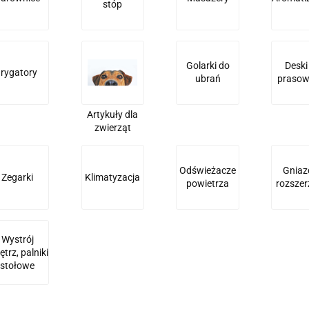
stóp
Golarki do
Deski
Irygatory
ubrań
prasow
Artykuły dla
zwierząt
Odświeżacze
Gniaz
Zegarki
Klimatyzacja
powietrza
rozszer
Wystrój
trz, palniki
stołowe