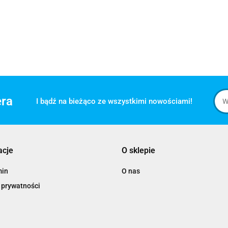
era
I bądź na bieżąco ze wszystkimi nowościami!
acje
O sklepie
min
O nas
 prywatności