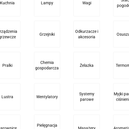
Kuchnia
Lampy
Wagi
pogod
rządzenia
Odkurzacze i
Grzejniki
Osusz
grzewcze
akcesoria
Chemia
Pralki
Żelazka
Termom
gospodarcza
Systemy
Myjki pa
Lustra
Wentylatory
parowe
ciśnie
Pielęgnacja
arownice
Masażery
Aromati