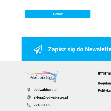
Pokaż
Zapisz się do Newslett
Inform
Regula
Jedwabiscie.pl
Polityka
sklep@jedwabiscie.pl
794051168