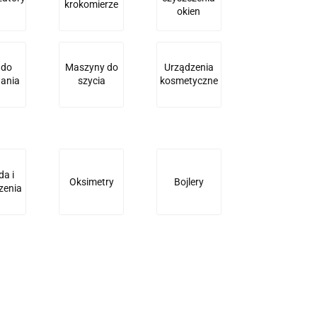
krokomierze
okien
 do
Maszyny do
Urządzenia
ania
szycia
kosmetyczne
da i
Oksimetry
Bojlery
zenia