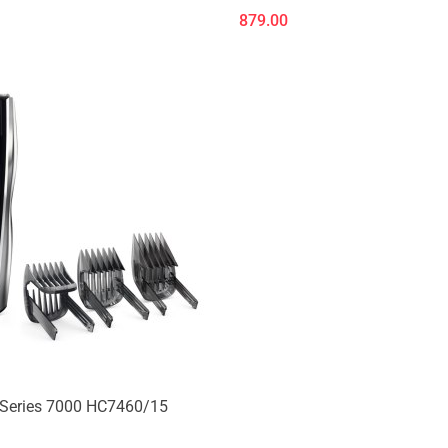
600
879.00
Produkt niedostępny
 Series 7000 HC7460/15