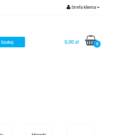
Strefa klienta
turystyka
Zaloguj się
Zarejestruj się
Dodaj zgłoszenie
0,00 zł
0
je
Mierniki