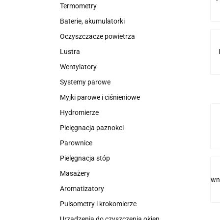
Termometry
Baterie, akumulatorki
Oczyszczacze powietrza
Lustra
Wentylatory
Systemy parowe
Myjki parowe i ciśnieniowe
Hydromierze
Pielęgnacja paznokci
Parownice
Pielęgnacja stóp
Masażery
wnę
Aromatizatory
Pulsometry i krokomierze
Urządzenia do czyszczenia okien