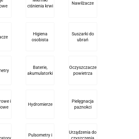
Nawilżacze
owe
ciśnienia krwi
Higiena
Suszarki do
acze
osobista
ubrań
Baterie,
Oczyszczacze
etry
akumulatorki
powietrza
rowe i
Pielęgnacja
Hydromierze
niowe
paznokci
Urządzenia do
Pulsometry i
zatory
czyszczenia