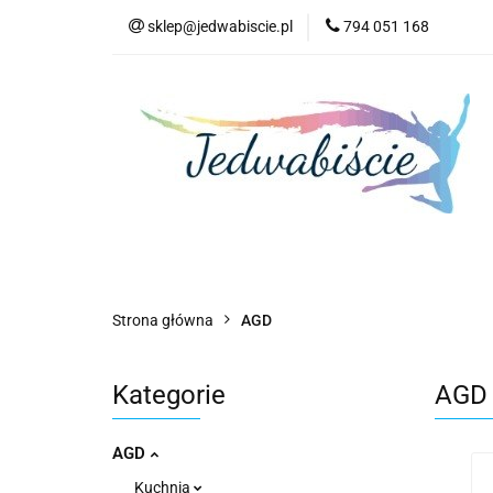
sklep@jedwabiscie.pl
794 051 168
Nowości
Pr
Nowości
Promocje
AGD
Kompute
Strona główna
AGD
Kategorie
AGD
AGD
Kuchnia