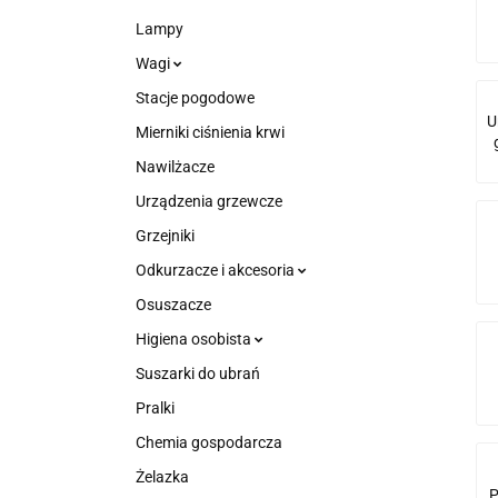
Lampy
Wagi
Stacje pogodowe
U
Mierniki ciśnienia krwi
Nawilżacze
Urządzenia grzewcze
Grzejniki
Odkurzacze i akcesoria
Osuszacze
Higiena osobista
Suszarki do ubrań
Pralki
Chemia gospodarcza
Żelazka
P