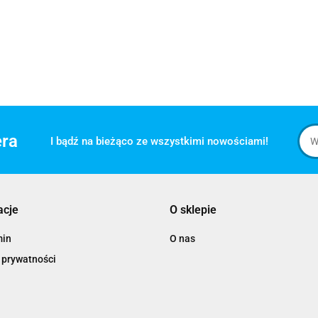
era
I bądź na bieżąco ze wszystkimi nowościami!
acje
O sklepie
min
O nas
 prywatności