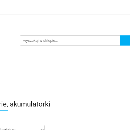
omocje
AGD
Komputery
Dziecko
Sport i 
ry
Dziecko
Sport i turystyka
rie, akumulatorki