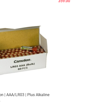
359.00
n | AAA/LR03 | Plus Alkaline
.