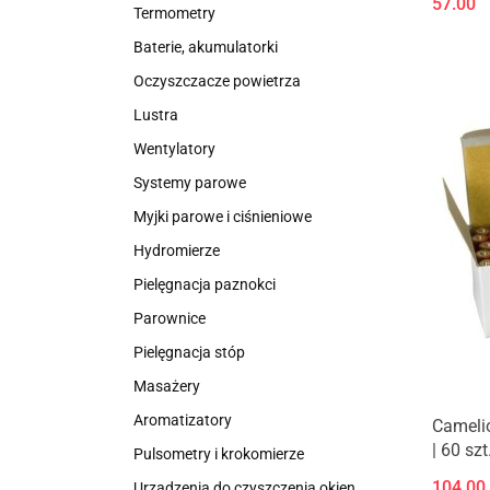
57.00
Termometry
Baterie, akumulatorki
Oczyszczacze powietrza
Lustra
Wentylatory
Systemy parowe
Myjki parowe i ciśnieniowe
Hydromierze
Pielęgnacja paznokci
Parownice
Pielęgnacja stóp
Masażery
Aromatizatory
Camelio
| 60 szt
Pulsometry i krokomierze
104.00
Urządzenia do czyszczenia okien