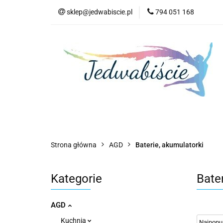
sklep@jedwabiscie.pl
794 051 168
Nowości
Pr
Nowości
Promocje
AGD
Kompute
Strona główna
AGD
Baterie, akumulatorki
Kategorie
Bate
AGD
Kuchnia