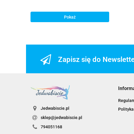
Pokaż
Zapisz się do Newslett
Inform
Regula
Jedwabiscie.pl
Polityka
sklep@jedwabiscie.pl
794051168