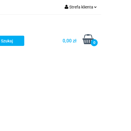
Strefa klienta
turystyka
Zaloguj się
Zarejestruj się
Dodaj zgłoszenie
0,00 zł
0