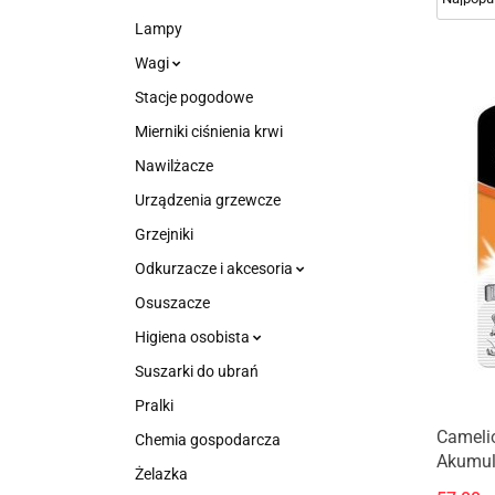
Lampy
Wagi
Stacje pogodowe
Mierniki ciśnienia krwi
Nawilżacze
Urządzenia grzewcze
Grzejniki
Odkurzacze i akcesoria
Osuszacze
Higiena osobista
Suszarki do ubrań
Pralki
Camelio
Chemia gospodarcza
Akumula
Żelazka