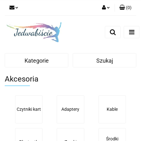
(
0
)
Zaloguj się
Zarejestruj się
Dodaj zgłoszenie
Kategorie
Szukaj
Akcesoria
Czytniki kart
Adaptery
Kable
Środki