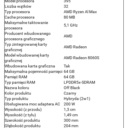
Model procesora
395
Liczba wątków
32
Typ procesora
AMD Ryzen Al Max
Cache procesora
80 MB
Maksymalne taktowanie
5,1 GHz
procesora
Producent wbudowanego
AMD
procesora graficznego
Typ zintegrowanej karty
AMD Radeon
graficznej
Model wbudowanej karty
AMD Radeon 8060S
graficznej
Wbudowana karta graficzna
Tak
Maksymalna pojemność pamięci
64 GB
Pamięć RAM
64 GB
Typ pamięci RAM
LPDDR5x-SDRAM
Nazwa koloru
Off Black
Kolor produktu
Czarny
Typ produktu
Hybryda (2w1)
Obsługiwana moc adaptera AC
200 W
Wysokość (z przodu)
1,3 cm
Wysokość (z tyłu)
1,49 cm
Szerokość produktu
300 mm
Głębokość produktu
204 mm