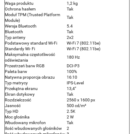
Waga produktu
1,2 kg
Ochrona hasłem
Tak
Moduł TPM (Trusted Platform
Tak
Module)
Wersja Bluetooth
5.4
Bluetooth
Tak
Typ anteny
2x2
Podstawowy standard Wi-Fi
Wi-Fi 7 (802.11be)
Standardy Wi- Fi
Wi-Fi 7 (802.11be)
Maksymalna częstotliwość
180 Hz
odświeżania
Przestrzeń barw RGB
DCI-P3
Paleta barw
100%
Natywna proporcja obrazu
16:10
Typ matrycy
IPS-Level
Przekątna ekranu
13,4"
Ekran dotykowy
Tak
Rozdzielczość
2560 x 1600 px
Jasność
500 cd/m²
Typ HD
2.5K
Moc głośnika
2 W
Wbudowany mikrofon
Tak
Ilość wbudowanych głośników
2
Ilość wbudowanych mikrofonów
3