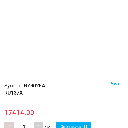
Asus
Symbol:
GZ302EA-
RU137X
17414.00
szt.
Do koszyka