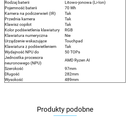
Rodzaj baterii
Litowo-jonowa (Li-Ion)
Pojemność baterii
70 Wh
Kamera na podczerwień (IR)
Tak
Przednia kamera
Tak
Klawisz copilot
Tak
Kolor podświetlenia klawiatury
RGB
Klawiatura numeryczna
Nie
Urządzenie wskazujące
Touchpad
Klawiatura z podświetleniem
Tak
Wydajność NPU do
50 TOPs
Jednostka procesora
AMD Ryzen AI
neuronowego (NPU)
Szerokość
97mm
Długość
282mm
Wysokość
489mm
Produkty podobne