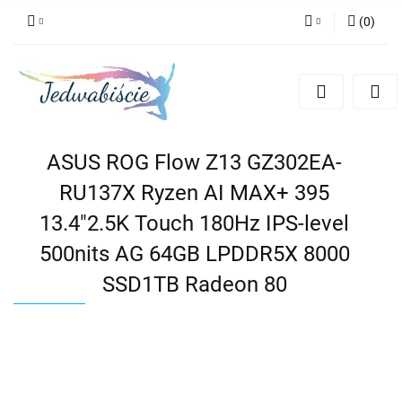
(
0
)
Zaloguj się
Zarejestruj się
Dodaj zgłoszenie
ASUS ROG Flow Z13 GZ302EA-
RU137X Ryzen AI MAX+ 395
13.4"2.5K Touch 180Hz IPS-level
500nits AG 64GB LPDDR5X 8000
SSD1TB Radeon 80