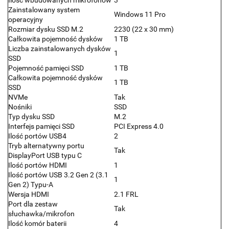
Zainstalowany system
Windows 11 Pro
operacyjny
Rozmiar dysku SSD M.2
2230 (22 x 30 mm)
Całkowita pojemność dysków
1 TB
Liczba zainstalowanych dysków
1
SSD
Pojemność pamięci SSD
1 TB
Całkowita pojemność dysków
1 TB
SSD
NVMe
Tak
Nośniki
SSD
Typ dysku SSD
M.2
Interfejs pamięci SSD
PCI Express 4.0
Ilość portów USB4
2
Tryb alternatywny portu
Tak
DisplayPort USB typu C
Ilość portów HDMI
1
Ilość portów USB 3.2 Gen 2 (3.1
1
Gen 2) Typu-A
Wersja HDMI
2.1 FRL
Port dla zestaw
Tak
słuchawka/mikrofon
Ilość komór baterii
4