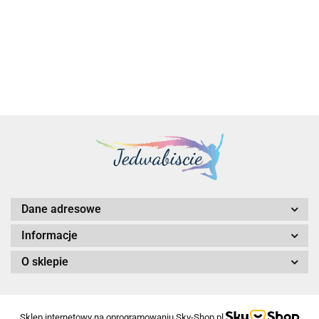
4000 SFF Ada
4000 SFF Ada
4500 Ada
10569.00
10036.00
13922.00
Generation, 20 GB
Generation, 20 GB
Generation, 24 GB
GDDR6 160-bit,
GDDR6 160-bit,
GDDR6 ECC 192-
PCIe 4.0 x16, Dual
PCIe 4.0 x16, Dual
bit, CIe 4.0 x16 ,
Slot, 4x Mini DP
Slot, 4x Mini DP
Dual Slot, 4x DP
1.4a, LP - ATX
1.4a, LP - ATX
1.4a, ATX - ATX
brac
Dane adresowe
Informacje
O sklepie
Sklep internetowy na oprogramowaniu Sky-Shop.pl