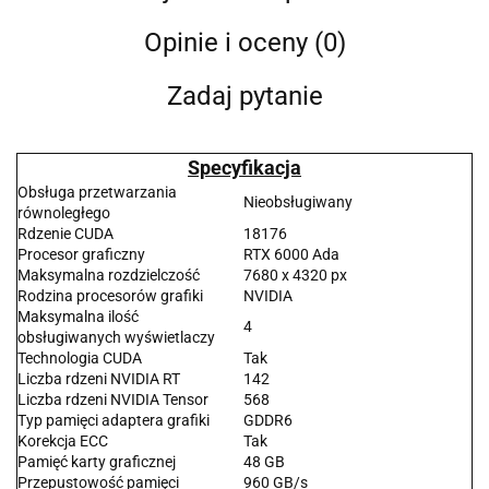
Opinie i oceny (0)
Zadaj pytanie
Specyfikacja
Obsługa przetwarzania
Nieobsługiwany
równoległego
Rdzenie CUDA
18176
Procesor graficzny
RTX­ 6000 Ada
Maksymalna rozdzielczość
7680 x 4320 px
Rodzina procesorów grafiki
NVIDIA
Maksymalna ilość
4
obsługiwanych wyświetlaczy
Technologia CUDA
Tak
Liczba rdzeni NVIDIA RT
142
Liczba rdzeni NVIDIA Tensor
568
Typ pamięci adaptera grafiki
GDDR6
Korekcja ECC
Tak
Pamięć karty graficznej
48 GB
Przepustowość pamięci
960 GB/s