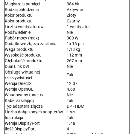
Magistrala pamięci
384 bit
Rodzaj chłodzenia
Aktywne
Kolor produktu
Złoty
Kolor produktu
Czarny
Liczba wentylatorów
1 wentylator
Podświetlenie
Nie
Pobór mocy (max)
300 W
Dodatkowe złącza zasilania
1x 16-pin
Waga produktu
1,18 kg
Wysokość produktu
112 mm
Głębokość produktu
267 mm
Dual Link DVI
Nie
Obsługa wirtualnej
Tak
rzeczywistości
Wersja DirectX
12.07
Wersja OpenGL
4.68
Wbudowany tuner tv
Nie
Kabel zasilający
Tak
Typ adaptera złącza
DP - HDMI
Liczba dołączonych adapterów
1 szt.
Instrukcja
Tak
Wersja DisplayPort
1.4a
Ilość DisplayPort
4