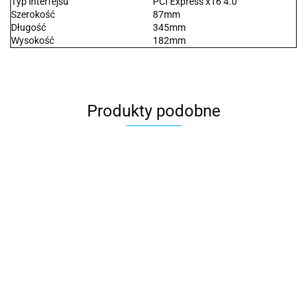
Typ interfejsu
PCI Express x16 4.0
Szerokość
87mm
Długość
345mm
Wysokość
182mm
Produkty podobne
Karta graficzna
Karta graficzna
Karta graficzna
PNY NVIDIA RTX
PNY NVIDIA RTX
PNY NVIDIA RTX