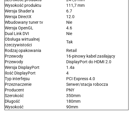
Wysokość produktu
111,7 mm
Wersja Shader'a
6.7
Wersja DirectX
12.0
Wbudowany tuner tv
Nie
Wersja OpenGL
4.6
Dual Link DVI
Nie
Obsługa wirtualnej
Tak
rzeczywistości
Rodzaj opakowania
Retail
Przewody
16-pinowy kabel zasilający
Przewody
DisplayPort do HDMI 2.0
Wersja DisplayPort
1.4a
Ilość DisplayPort
4
Typ interfejsu
PCI Express 4.0
Przeznaczenie
Serwer/stacja robocza
Producent
PNY
Szerokość
350mm
Długość
180mm
Wysokość
90mm