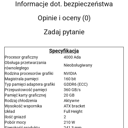
Informacje dot. bezpieczeństwa
Opinie i oceny (0)
Zadaj pytanie
Specyfikacja
Procesor graficzny
4000 Ada
Obsługa przetwarzania
Nieobsługiwany
równoległego
Rodzina procesorów grafiki
NVIDIA
Magistrala pamięci
160 bit
Typ pamięci adaptera grafiki
GDDR6 (ECC)
Przepustowość pamięci
360 GB/s
Pamięć karty graficznej
20 GB
Rodzaj chłodzenia
Aktywne
Wysokość wspornika
ATX bracket
Układ
Full Height
Ilość gniazd
2
Pobór mocy
210 W
Szerokość produktu
241,3 mm