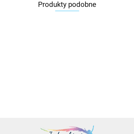
Produkty podobne
Karta
Karta
Karta
Karta
PNY RTX
graficzna
graficzna
graficzna
graficzna
PRO 4000
PNY
PNY
PNY
PNY
Blackwell,
10569.00
10036.00
13922.00
13082.00
11543.00
NVIDIA RTX
NVIDIA RTX
NVIDIA RTX
NVIDIA RTX
24 GB
4000 SFF
4000 SFF
4500 Ada
4500 Ada
GDDR7
Ada
Ada
Generation,
Generation,
ECC 192-
Generation,
Generation,
24 GB
24 GB
bit, 140W,
20 GB
20 GB
GDDR6
GDDR6
PCI Express
GDDR6
GDDR6
ECC 192-
ECC 192-
5.0 x16, 4 x
160-bit,
160-bit,
bit, CIe 4.0
bit, CIe 4.0
Display
PCIe 4.0
PCIe 4.0
x16 , Dual
x16 , Dual
Port 2.1,
x16, Dual
x16, Dual
Slot, 4x DP
Slot, 4x DP
ATX