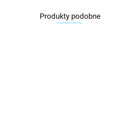
Produkty podobne
Akumulator Pilot One Neo Rosiwit