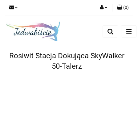
(
0
)
Zaloguj się
Zarejestruj się
Dodaj zgłoszenie
Rosiwit Stacja Dokująca SkyWalker
50-Talerz