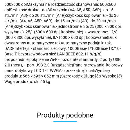
600x600 dpiMaksymalna rozdzielczość skanowania: 600x600
dpiSzybkość druku: - do 30 str./min (A4, A5, A5R, A6R)- do 15
str./min (A3)- do 20 str./min (A4R)Szybkość kopiowania: - do 30
str./min (A4, A5, A5R, A6R)- do 15 str./min (A3)- do 20 str./min
(A4R)Szybkość skanowania:- jednostronne: 35/25 (300 × 300 dpi,
wysyłanie), 25/- (600 × 600 dpi, kopiowanie)- dwustronne: 12/8
(300 × 300 dpi, wysyłanie), 8/- (600 × 600 dpi, kopiowanie)Druk
dwustronny automatyczny: takAutomatyczny podajnik: tak,
DADFInterfejs: - standard sieciowy: 1000Base-T/100Base-TX/10-
Base-T, bezprzewodowa sieć LAN (IEEE 802.11 b/g/n),
bezpośrednie połączenie Wi-Fi- pozostałe standardy: 2 porty USB
2.0 (host), 1 port USB 2.0 (urządzenie)Panel sterowania: kolorowy
panel dotykowy LCD TFT WVGA o przekątnej 7 caliWymiary
produktu: 565 × 693 × 852 mm (Szerokość x Długość x Wysokość)
Waga produktu: ok. 65 kg
Produkty podobne