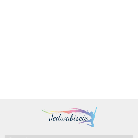
Brother
Brother
Brother
Brother
Brother
DCP-
DCP-
MFC-
Brother
MFC-
MFC-
T530DW
T730DW
T930DW
DCP-
1167.00
1370.00
1677.00
J4350DW
J4550DW
3-in-1
3-in-1
All-in-
J1310DW
1099.00
1355.00
599.00
All-in-One
All-in-One
Wireless
Wireless
One
3-in-1
Wireless
Wireless
Inkjet
Inkjet
Wireless
Wireless
Business
Business
Printer
Printer
Inkjet
Inkjet
Inkjet
Inkjet
Printer
Printer
Printer |
Printer |
With
Brother
Brother
Duplex
Print |
Brother