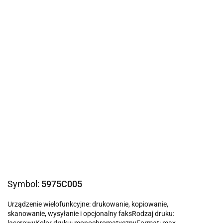
Symbol:
5975C005
Urządzenie wielofunkcyjne: drukowanie, kopiowanie,
skanowanie, wysyłanie i opcjonalny faksRodzaj druku:
laserowyKolor druku: monochromatycznyFormat: max