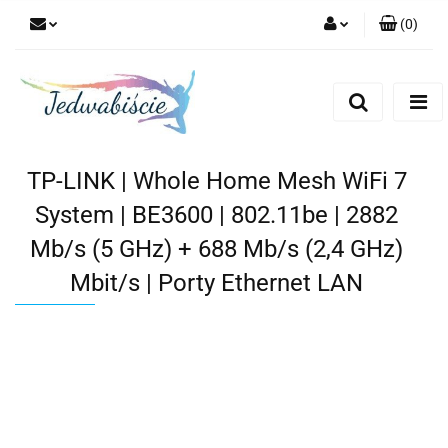
(
0
)
Zaloguj się
Zarejestruj się
Dodaj zgłoszenie
TP-LINK | Whole Home Mesh WiFi 7
System | BE3600 | 802.11be | 2882
Mb/s (5 GHz) + 688 Mb/s (2,4 GHz)
Mbit/s | Porty Ethernet LAN