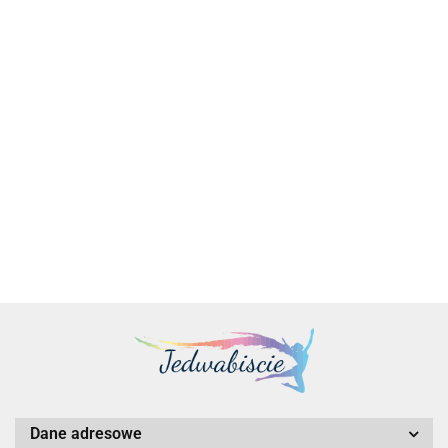
TELTONIKA NETWORKS
TRB246 Przemysłowa
MikroTik Chateau 5G Dual-
bramka 4G IoT | Teltonika
band home access point with
829.00
LTE/5G support | MikroTik
875.00
Dane adresowe