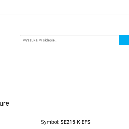
omocje
AGD
Komputery
Dziecko
Sport i 
ry
Dziecko
Sport i turystyka
ure
Symbol:
SE215-K-EFS