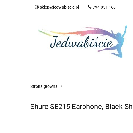
sklep@jedwabiscie.pl
794 051 168
Nowości
Pr
Nowości
Promocje
AGD
Kompute
Strona główna
Shure SE215 Earphone, Black Sh