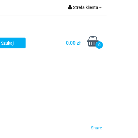
Strefa klienta
turystyka
Zaloguj się
Zarejestruj się
Dodaj zgłoszenie
0,00 zł
0
Shure