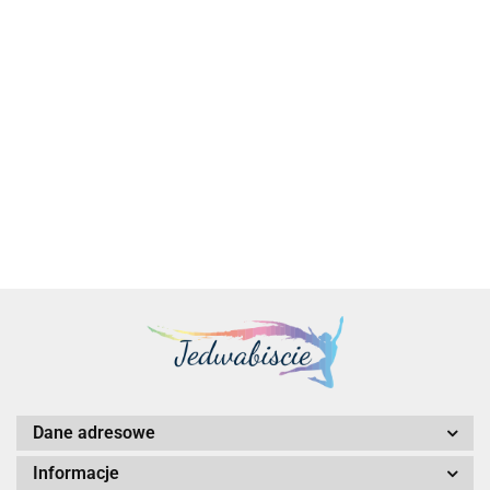
Zamrażarka
Schładzarka
Schładzarka
Schładzarka
Schładzark
schładzarka
chłodziarka
chłodziarka
chłodziarka
szokowa n
szokowa
szokowa 5 x
szokowa 10
szokowa 7 x
3x GN 2/3
13457.00
11575.00
19570.00
19055.00
8304.00
LCD 276 l
GN 1/1 -
x GN 1/1 -
GN1/1 -
420 W
1350 W
Hendi
Hendi
Hendi
232170
232187
232194
Dane adresowe
Informacje