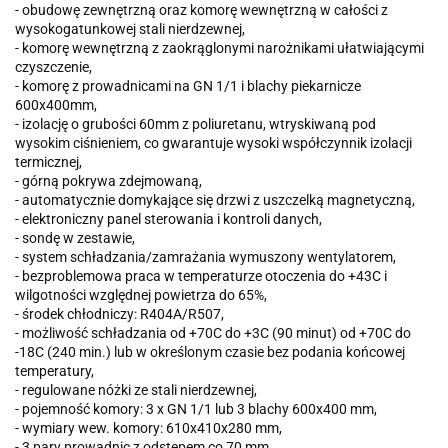
- obudowę zewnętrzną oraz komorę wewnętrzną w całości z
wysokogatunkowej stali nierdzewnej,
- komorę wewnętrzną z zaokrąglonymi narożnikami ułatwiającymi
czyszczenie,
- komorę z prowadnicami na GN 1/1 i blachy piekarnicze
600x400mm,
- izolację o grubości 60mm z poliuretanu, wtryskiwaną pod
wysokim ciśnieniem, co gwarantuje wysoki współczynnik izolacji
termicznej,
- górną pokrywa zdejmowaną,
- automatycznie domykające się drzwi z uszczelką magnetyczną,
- elektroniczny panel sterowania i kontroli danych,
- sondę w zestawie,
- system schładzania/zamrażania wymuszony wentylatorem,
- bezproblemowa praca w temperaturze otoczenia do +43C i
wilgotności względnej powietrza do 65%,
- środek chłodniczy: R404A/R507,
- możliwość schładzania od +70C do +3C (90 minut) od +70C do
-18C (240 min.) lub w określonym czasie bez podania końcowej
temperatury,
- regulowane nóżki ze stali nierdzewnej,
- pojemność komory: 3 x GN 1/1 lub 3 blachy 600x400 mm,
- wymiary wew. komory: 610x410x280 mm,
- 3 pary prowadnic z odstępem co 70 mm,