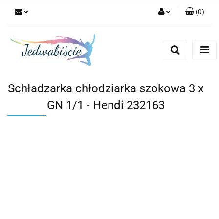
(
0
)
Zaloguj się
Zarejestruj się
Dodaj zgłoszenie
Schładzarka chłodziarka szokowa 3 x
GN 1/1 - Hendi 232163