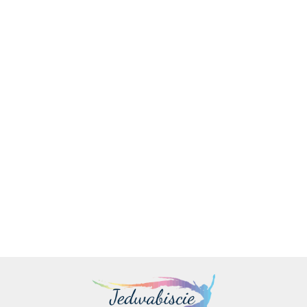
Dell | XPS 14 9440 | Platinum | 14,5 " | FHD+ | 1920 x 1200
pikseli | Intel Ultra 7 | 155H | 16 GB | LPDDR5x | SSD 1000
GB | NVI
14545.00