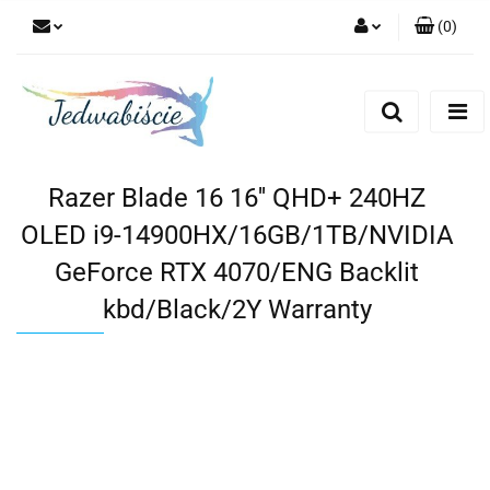
(
0
)
Zaloguj się
Zarejestruj się
Dodaj zgłoszenie
Razer Blade 16 16'' QHD+ 240HZ
OLED i9-14900HX/16GB/1TB/NVIDIA
GeForce RTX 4070/ENG Backlit
kbd/Black/2Y Warranty