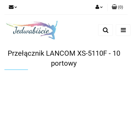
(
0
)
Zaloguj się
Zarejestruj się
Dodaj zgłoszenie
Przełącznik LANCOM XS-5110F - 10
portowy