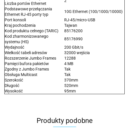
2
Liczba portów Ethernet
Podstawowe przełączania
10G Ethernet (100/1000/10000)
Ethernet RJ-45 porty typ
Port konsoli
RJ-45/micro-USB
Kraj pochodzenia
Tajwan
Kod produktu celnego (TARIC)
85176200
Kod zharmonizowanego
85176990
systemu (HS)
Wydajność
200 Gbit/s
Wielkość tabeli adresów
32000 wejścia
Rozszerzenie Jumbo Frames
12288
Pamięci bufora pakietów
4 MB
Zgodny z Jumbo Frames
Tak
Obsługa Multicast
Tak
Szerokość
370mm
Długość
520mm
Wysokość
95mm
Produkty podobne