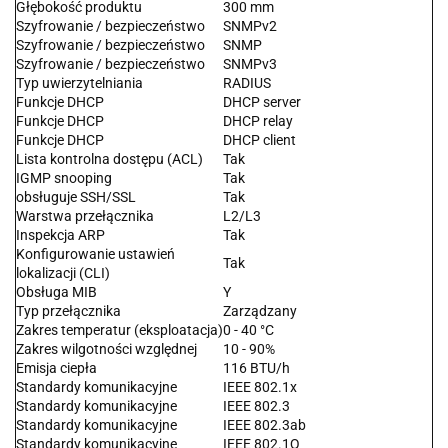
Głębokość produktu
300 mm
Szyfrowanie / bezpieczeństwo
SNMPv2
Szyfrowanie / bezpieczeństwo
SNMP
Szyfrowanie / bezpieczeństwo
SNMPv3
Typ uwierzytelniania
RADIUS
Funkcje DHCP
DHCP server
Funkcje DHCP
DHCP relay
Funkcje DHCP
DHCP client
Lista kontrolna dostępu (ACL)
Tak
IGMP snooping
Tak
obsługuje SSH/SSL
Tak
Warstwa przełącznika
L2/L3
Inspekcja ARP
Tak
Konfigurowanie ustawień
Tak
lokalizacji (CLI)
Obsługa MIB
Y
Typ przełącznika
Zarządzany
Zakres temperatur (eksploatacja)
0 - 40 °C
Zakres wilgotności względnej
10 - 90%
Emisja ciepła
116 BTU/h
Standardy komunikacyjne
IEEE 802.1x
Standardy komunikacyjne
IEEE 802.3
Standardy komunikacyjne
IEEE 802.3ab
Standardy komunikacyjne
IEEE 802.1Q