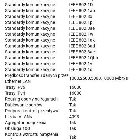
Standardy komunikacyjne
IEEE 802.1D
Standardy komunikacyjne
IEEE 802.1ab
Standardy komunikacyjne
IEEE 802.3x
Standardy komunikacyjne
IEEE 802.1p
Standardy komunikacyjne
IEEE 802.3ae
Standardy komunikacyjne
IEEE 802.1w
Standardy komunikacyjne
IEEE 802.1ak
Standardy komunikacyjne
IEEE 802.3ad
Standardy komunikacyjne
IEEE 802.3ac
Standardy komunikacyjne
IEEE 802.1Qbb
Standardy komunikacyjne
IEEE 802.1v
Standardy komunikacyjne
IEEE 802.1s
Prędkość transferu danych przez
1000,2500,5000,10000 Mbit/s
Ethernet LAN
Trasy IPv6
16000
Trasy IPv4
16000
Routing oparty na regułach
Tak
Dublowanie portów
Tak
Podpora kontroli przepływu
Tak
Liczba VLANs
4093
Agregator połączenia
Tak
Obsługa 10G
Tak
Kontrola wzrostu natężenia
Tak