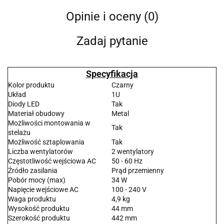
Opinie i oceny (0)
Zadaj pytanie
Specyfikacja
Kolor produktu
Czarny
Układ
1U
Diody LED
Tak
Materiał obudowy
Metal
Możliwości montowania w
Tak
stelażu
Możliwość sztaplowania
Tak
Liczba wentylatorów
2 wentylatory
Częstotliwość wejściowa AC
50 - 60 Hz
Źródło zasilania
Prąd przemienny
Pobór mocy (max)
34 W
Napięcie wejściowe AC
100 - 240 V
Waga produktu
4,9 kg
Wysokość produktu
44 mm
Szerokość produktu
442 mm