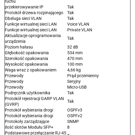
ruchu
przekierowywanie IP
Tak
Protokół drzewa rozpinającego
Tak
Obsługa sieci VLAN
Tak
Funkcje wirtualnej sieci LAN
Voice VLAN
Funkcje wirtualnej sieci LAN
Private VLAN
Aktualizacje oprogramowania
Tak
urządzenia
Poziom hałasu
32 dB
Głębokość opakowania
534 mm
Szerokość opakowania
470 mm
Wysokość opakowania
100 mm
Waga wraz z opakowaniem
4,66 kg
Przewody
Prąd przemienny
Przewody
Seryjny
Przewody
Micro-USB
Podręcznik użytkownika
Tak
Protokół rejestracji GARP VLAN
Tak
(GVRP)
Protokół wybierania drogi
OSPFv3
Protokół wybierania drogi
OSPFv2
Protokoły zarządzające
SNMP
Ilość slotów Modułu SFP+
8
Podstawowe przełączanie RJ-45