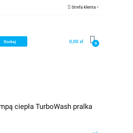
Strefa klienta
turystyka
Zaloguj się
Zarejestruj się
Dodaj zgłoszenie
0,00 zł
0
mpą ciepła TurboWash pralka