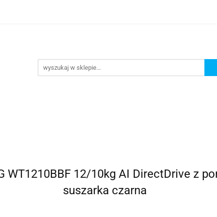
romocje
AGD
Komputery
Dziecko
Sport i 
ry
Dziecko
Sport i turystyka
G WT1210BBF 12/10kg AI DirectDrive z po
suszarka czarna