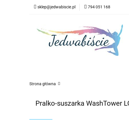
sklep@jedwabiscie.pl
794 051 168
Nowości
P
Nowości
Promocje
AGD
Kompute
Strona główna
Pralko-suszarka WashTower L