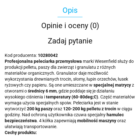
Opis
Opinie i oceny (0)
Zadaj pytanie
Kod producenta:
10280042
Profesjonalna peleciarka przemysłowa
marki Wiesenfield służy do
produkcji pelletu, paszy dla zwierząt i granulatu z różnych
materiałów organicznych. Granulator daje możliwość
wykorzystania drewnianych trocin, słomy, łupin orzechów, łusek
ryżowych czy papieru. Są one umieszczane w
specjalnej matrycy
z
otworami o
średnicy 6 mm
, gdzie poddaje się je działaniu
wysokiego ciśnienia i
temperatury (60-80deg;C)
. Część materiałów
wymaga użycia specjalnych spoiw. Peleciarka jest w stanie
wytworzyć
200 kg paszy
oraz
120-200 kg pelletu z trocin
w ciągu
godziny. Nad ochroną użytkownika czuwa specjalny
hamulec
bezpieczeństwa
. 4 kółka zapewniają
mobilność maszyny
oraz
ułatwiają transportowanie.
Cechy produktu: