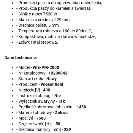
- Produkcja pelletu do ogrzewania i nawożenia,
- Produkcja paszy do karmienia zwierząt,
- Silnik o mocy 7500 W,
- Matryca o średnicy 229 mm,
- Średnica pelletu 6 mm,
- Temperatura robocza od 60 do 80deg;C,
- Kompaktowa, mobilna i łatwa w obsłudze,
- Żeliwo i stal stopowa.
Dane techniczne:
- Model -
WIE-PM-2000
- Nr katalogowy -
10280042
- Stan artykułu -
Nowy
- Producent -
Wiesenfield
- Napięcie [V] -
400
- Instrukcja obsługi -
Nie
- Wyłącznik awaryjny -
Tak
- Prędkość obrotowa [obr./min] -
1450
- Materiał obudowy -
Żeliwo
- Moc [W] -
7500
- Częstotliwość [Hz] -
50
- Średnica matrycy [mm] -
229