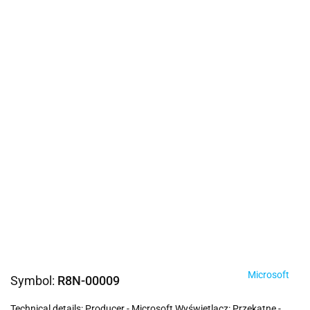
Microsoft
Symbol:
R8N-00009
Technical details: Producer - Microsoft Wyświetlacz: Przekątne -