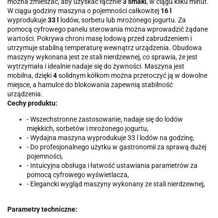
można zmieszać, aby uzyskać łącznie
3 smaki
, w ciągu kilku minut.
W ciągu godziny maszyna o pojemności całkowitej
16 l
wyprodukuje
33 l
lodów, sorbetu lub mrożonego jogurtu. Za
pomocą cyfrowego panelu sterowania można wprowadzić żądane
wartości. Pokrywa chroni masę lodową przed zabrudzeniem i
utrzymuje stabilną temperaturę wewnątrz urządzenia. Obudowa
maszyny wykonana jest ze stali nierdzewnej, co sprawia, że jest
wytrzymała i idealnie nadaje się do żywności. Maszyna jest
mobilna, dzięki
4
solidnym kółkom można przetoczyć ją w dowolne
miejsce, a hamulce do blokowania zapewnią stabilność
urządzenia.
Cechy produktu:
- Wszechstronne zastosowanie, nadaje się do lodów
miękkich, sorbetów i mrożonego jogurtu,
- Wydajna maszyna wyprodukuje 33 l lodów na godzinę,
- Do profesjonalnego użytku w gastronomii za sprawą dużej
pojemności,
- Intuicyjna obsługa i łatwość ustawiania parametrów za
pomocą cyfrowego wyświetlacza,
- Elegancki wygląd maszyny wykonany ze stali nierdzewnej,
Parametry techniczne: