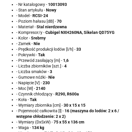
- Nr katalogowy -
10013093
- Stan artykułu -
Nowy
- Model -
RCSI-24
- Poziom hałasu [dB] -
70
- Materiał -
Stal nierdzewna
- Kompresor/y -
Cubigel NXH260NA, Sikelan QD75YG
- Kolor -
Srebrny
- Zamek -
Nie
- Prędkość produkcji lodów [l/h] -
33
- Pokrywki -
Tak
- Przewód zasilający [m] -
1,6
- Liczba zbiorników [szt.] -
4
- Liczba smaków -
3
- Gumowe nóżki -
Nie
- Napięcie [V] -
230
- Moc [W] -
2140
- Czynnik chłodzący -
R290, R600a
- Koła -
Tak
- Wymiary zbiornika [cm] -
30 x 15 x 15
- Pojemność całkowita [l] -
16 (maszyna do lodów: 2 x 6 /
wstępne chłodzenie: 2 x 2)
- Wymiary (DxSxW) -
75 x 55 x 136 cm
- Waga -
134 kg