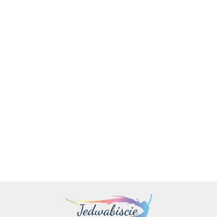
Maszyna automat do
lodów włoskich 800W 13
l/h
Maszyna automat do lodów
6684.00
włoskich 1350 W 16 l/h - 3
smaki
9529.00