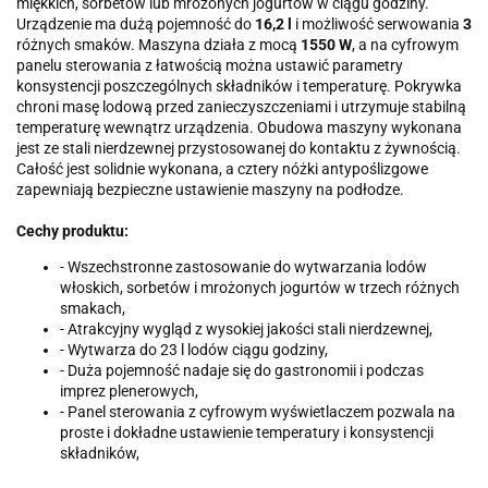
miękkich, sorbetów lub mrożonych jogurtów w ciągu godziny.
Urządzenie ma dużą pojemność do
16,2 l
i możliwość serwowania
3
różnych smaków. Maszyna działa z mocą
1550 W
, a na cyfrowym
panelu sterowania z łatwością można ustawić parametry
konsystencji poszczególnych składników i temperaturę. Pokrywka
chroni masę lodową przed zanieczyszczeniami i utrzymuje stabilną
temperaturę wewnątrz urządzenia. Obudowa maszyny wykonana
jest ze stali nierdzewnej przystosowanej do kontaktu z żywnością.
Całość jest solidnie wykonana, a cztery nóżki antypoślizgowe
zapewniają bezpieczne ustawienie maszyny na podłodze.
Cechy produktu:
- Wszechstronne zastosowanie do wytwarzania lodów
włoskich, sorbetów i mrożonych jogurtów w trzech różnych
smakach,
- Atrakcyjny wygląd z wysokiej jakości stali nierdzewnej,
- Wytwarza do 23 l lodów ciągu godziny,
- Duża pojemność nadaje się do gastronomii i podczas
imprez plenerowych,
- Panel sterowania z cyfrowym wyświetlaczem pozwala na
proste i dokładne ustawienie temperatury i konsystencji
składników,