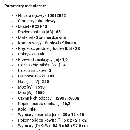
Parametry techniczne:
- Nr katalogowy -
10012842
- Stan artykułu -
Nowy
- Model -
RCSI-18
- Poziom hałasu [dB] -
65
- Materiał -
Stal nierdzewna
- Kompresor/y -
Cubigel / Sikelan
- Prędkość produkcji lodów [l/h] -
23
- Pokrywki -
Tak
- Przewód zasilający [m] -
1,6
- Liczba zbiorników [szt.] -
4
- Liczba smaków -
3
- Gumowe nóżki -
Tak
- Napięcie [V] -
230
- Moc [W] -
1550
- Moc [W] -
1550
- Czynnik chłodzący -
R290 / R600a
- Pojemność zbiornika [l] -
16,2
- Koła -
Nie
- Wymiary zbiornika [cm] -
30 x 15 x 15
- Pojemność całkowita [l] -
6 x 2 / 2,1 x 2
- Wymiary (DxSxW) -
54.5 x 68 x 97.5 cm