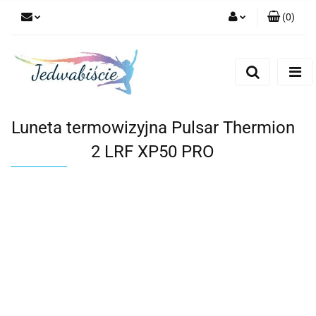
(
0
)
Zaloguj się
Zarejestruj się
Dodaj zgłoszenie
Luneta termowizyjna Pulsar Thermion
2 LRF XP50 PRO