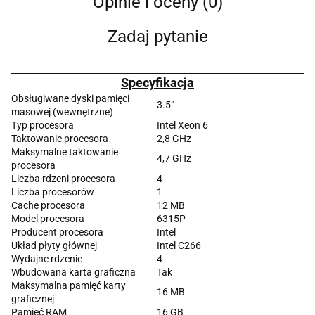
Opinie i oceny (0)
Zadaj pytanie
Specyfikacja
Obsługiwane dyski pamięci
3.5"
masowej (wewnętrzne)
Typ procesora
Intel Xeon 6
Taktowanie procesora
2,8 GHz
Maksymalne taktowanie
4,7 GHz
procesora
Liczba rdzeni procesora
4
Liczba procesorów
1
Cache procesora
12 MB
Model procesora
6315P
Producent procesora
Intel
Układ płyty głównej
Intel C266
Wydajne rdzenie
4
Wbudowana karta graficzna
Tak
Maksymalna pamięć karty
16 MB
graficznej
Pamięć RAM
16 GB