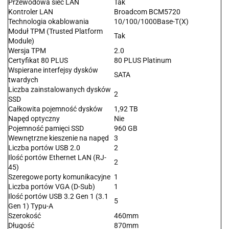
Przewodowa sieć LAN
Tak
Kontroler LAN
Broadcom BCM5720
Technologia okablowania
10/100/1000Base-T(X)
Moduł TPM (Trusted Platform
Tak
Module)
Wersja TPM
2.0
Certyfikat 80 PLUS
80 PLUS Platinum
Wspierane interfejsy dysków
SATA
twardych
Liczba zainstalowanych dysków
2
SSD
Całkowita pojemność dysków
1,92 TB
Napęd optyczny
Nie
Pojemność pamięci SSD
960 GB
Wewnętrzne kieszenie na napęd
3
Liczba portów USB 2.0
2
Ilość portów Ethernet LAN (RJ-
2
45)
Szeregowe porty komunikacyjne
1
Liczba portów VGA (D-Sub)
1
Ilość portów USB 3.2 Gen 1 (3.1
5
Gen 1) Typu-A
Szerokość
460mm
Długość
870mm