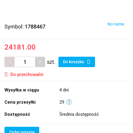
No name
Symbol:
1788467
24181.00
szt.
Do koszyka
Do przechowalni
Wysyłka w ciągu
4 dni
Cena przesyłki
29
Dostępność
Średnia dostępność
Zadaj pytanie