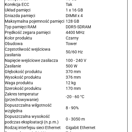
Korekcja ECC
Tak
Układ pamięci
1 x 16 GB
Gniazda pamięci
DIMM x 4
Maksymalna pojemność pamięci
128 GB
Typ pamięci RAM
DDR5-SDRAM
Prędkość zegara pamięci
4400 MHz
Kolor produktu
Czarny
Obudowa
Tower
Częstotliwość wejściowa
50/60 Hz
zasilania
Napięcie wejściowe zasilacza
100 - 240 V
Zasilanie
500 W
Głębokość produktu
370 mm
Wysokość produktu
376 mm
Waga produktu
12 kg
Szerokość produktu
170 mm
Zakres temperatur
-20 - 60 °C
(przechowywanie)
Dopuszczalna wilgotność
8 - 90%
względna
Dopuszczalna wysokość
0 - 3050 m
podczas eksploatacji (n.p.m.)
Rodzaj interfejsu sieci Ethernet
Gigabit Ethernet