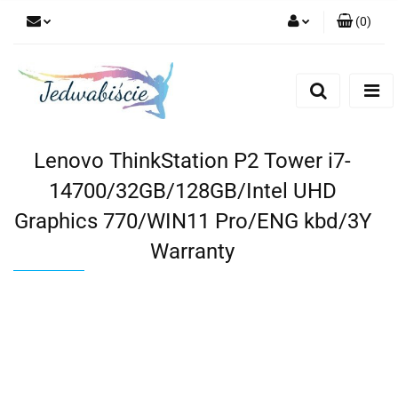
(
0
)
Zaloguj się
Zarejestruj się
Dodaj zgłoszenie
Lenovo ThinkStation P2 Tower i7-
14700/32GB/128GB/Intel UHD
Graphics 770/WIN11 Pro/ENG kbd/3Y
Warranty