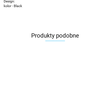
Design:
kolor - Black
Produkty podobne
Lenovo | ThinkSmart
Hub (MTR) | Czarny