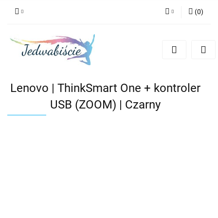
(
0
)
Zaloguj się
Zarejestruj się
Dodaj zgłoszenie
Lenovo | ThinkSmart One + kontroler
USB (ZOOM) | Czarny