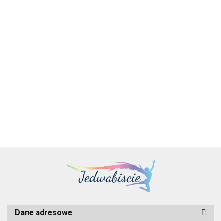
14153.00
Lenovo | ThinkSmart Core Kit Bar
180 z kontrolerem IP (MTR) | Czarny
23588.00
Dane adresowe