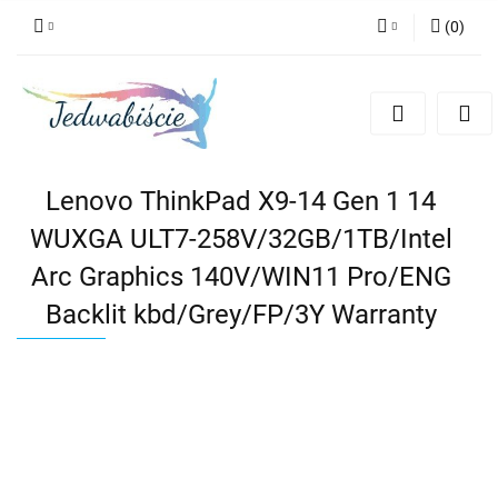
(
0
)
Zaloguj się
Zarejestruj się
Dodaj zgłoszenie
Lenovo ThinkPad X9-14 Gen 1 14
WUXGA ULT7-258V/32GB/1TB/Intel
Arc Graphics 140V/WIN11 Pro/ENG
Backlit kbd/Grey/FP/3Y Warranty