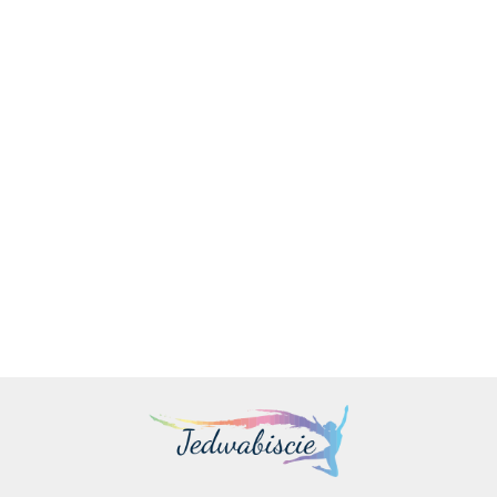
Dell | XPS 14 9440 | Platinum | 14,5 " | FHD+ | 1920 x 1200
pikseli | Intel Ultra 7 | 155H | 16 GB | LPDDR5x | SSD 1000
GB | NVI
14545.00