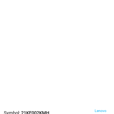
Lenovo
Symbol:
21KE002KMH