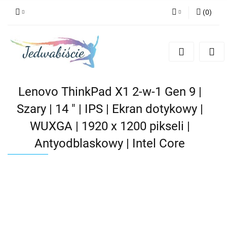
(
0
)
Zaloguj się
Zarejestruj się
Dodaj zgłoszenie
Lenovo ThinkPad X1 2-w-1 Gen 9 |
Szary | 14 " | IPS | Ekran dotykowy |
WUXGA | 1920 x 1200 pikseli |
Antyodblaskowy | Intel Core