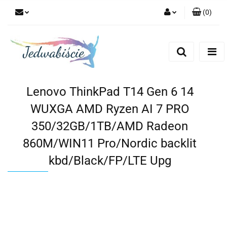
(
0
)
Zaloguj się
Zarejestruj się
Dodaj zgłoszenie
Lenovo ThinkPad T14 Gen 6 14
WUXGA AMD Ryzen AI 7 PRO
350/32GB/1TB/AMD Radeon
860M/WIN11 Pro/Nordic backlit
kbd/Black/FP/LTE Upg