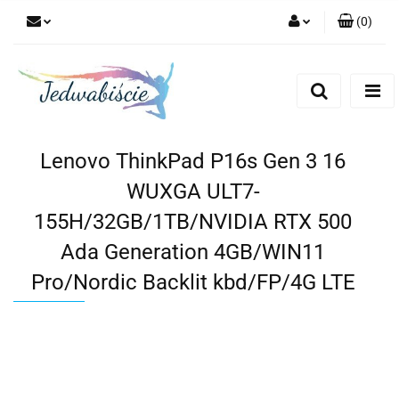
(
0
)
Zaloguj się
Zarejestruj się
Dodaj zgłoszenie
Lenovo ThinkPad P16s Gen 3 16
WUXGA ULT7-
155H/32GB/1TB/NVIDIA RTX 500
Ada Generation 4GB/WIN11
Pro/Nordic Backlit kbd/FP/4G LTE