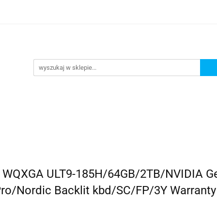
omocje
AGD
Komputery
Dziecko
Sport i 
ry
Dziecko
Sport i turystyka
16 WQXGA ULT9-185H/64GB/2TB/NVIDIA G
ro/Nordic Backlit kbd/SC/FP/3Y Warranty