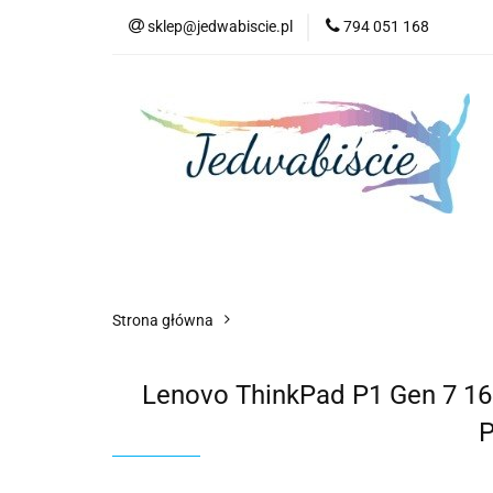
sklep@jedwabiscie.pl
794 051 168
Nowości
Pr
Nowości
Promocje
AGD
Kompute
Strona główna
Lenovo ThinkPad P1 Gen 7 
P