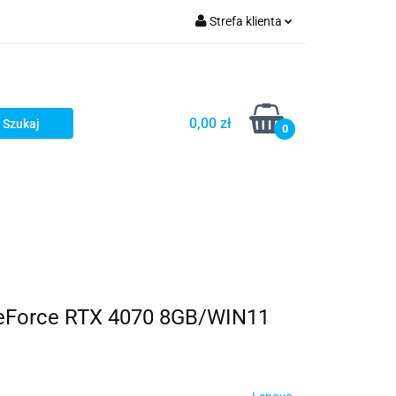
Strefa klienta
turystyka
Zaloguj się
Zarejestruj się
Dodaj zgłoszenie
0,00 zł
0
eForce RTX 4070 8GB/WIN11