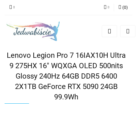
(
0
)
Zaloguj się
Zarejestruj się
Dodaj zgłoszenie
Lenovo Legion Pro 7 16IAX10H Ultra
9 275HX 16" WQXGA OLED 500nits
Glossy 240Hz 64GB DDR5 6400
2X1TB GeForce RTX 5090 24GB
99.9Wh