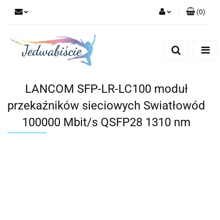
(
0
)
Zaloguj się
Zarejestruj się
Dodaj zgłoszenie
LANCOM SFP-LR-LC100 moduł
przekaźników sieciowych Swiatłowód
100000 Mbit/s QSFP28 1310 nm