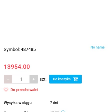
No name
Symbol:
487485
13954.00
szt.
Do koszyka
Do przechowalni
Wysyłka w ciągu
7 dni