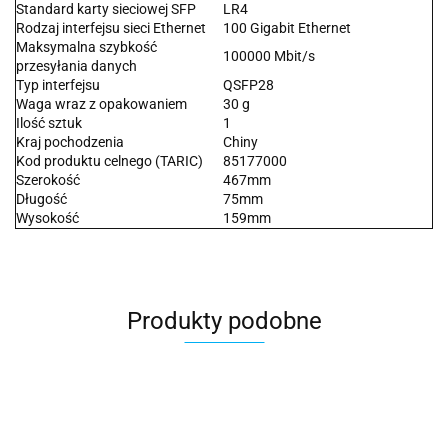
Standard karty sieciowej SFP
LR4
Rodzaj interfejsu sieci Ethernet
100 Gigabit Ethernet
Maksymalna szybkość
100000 Mbit/s
przesyłania danych
Typ interfejsu
QSFP28
Waga wraz z opakowaniem
30 g
Ilość sztuk
1
Kraj pochodzenia
Chiny
Kod produktu celnego (TARIC)
85177000
Szerokość
467mm
Długość
75mm
Wysokość
159mm
Produkty podobne