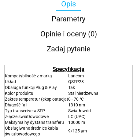
Opis
Parametry
Opinie i oceny (0)
Zadaj pytanie
Specyfikacja
Kompatybilność z marką
Lancom
Układ
QSFP28
Obsługa funkcji Plug & Play
Tak
Kolor produktu
Stal nierdzewna
Zakres temperatur (eksploatacja)
0 - 70 °C
Długość fali
1310 nm
Typ transceivera SFP
Swiatłowód
Złącze światłowodowe
LC (UPC)
Maksymalny dystans transferu
10000 m
Obsługiwane średnice kabla
9/125 µm
światłowodowego