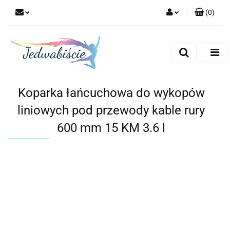
(
0
)
Zaloguj się
Zarejestruj się
Dodaj zgłoszenie
Koparka łańcuchowa do wykopów
liniowych pod przewody kable rury
600 mm 15 KM 3.6 l