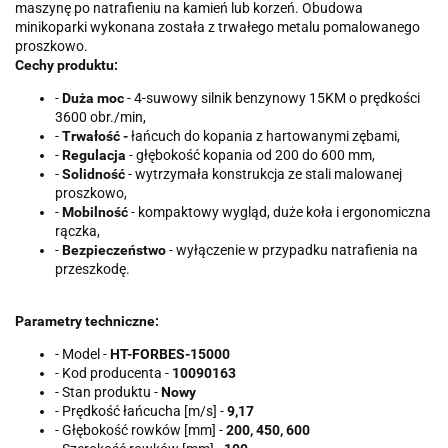
maszynę po natrafieniu na kamień lub korzeń. Obudowa
minikoparki wykonana została z trwałego metalu pomalowanego
proszkowo.
Cechy produktu:
-
Duża moc
- 4-suwowy silnik benzynowy 15KM o prędkości
3600 obr./min,
-
Trwałość -
łańcuch do kopania z hartowanymi zębami,
-
Regulacja
- głębokość kopania od 200 do 600 mm,
-
Solidność
- wytrzymała konstrukcja ze stali malowanej
proszkowo,
-
Mobilność
- kompaktowy wygląd, duże koła i ergonomiczna
rączka,
-
Bezpieczeństwo
- wyłączenie w przypadku natrafienia na
przeszkodę.
Parametry techniczne:
- Model -
HT-FORBES-15000
- Kod producenta -
10090163
- Stan produktu -
Nowy
- Prędkość łańcucha [m/s] -
9,17
- Głębokość rowków [mm] -
200, 450, 600