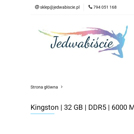
sklep@jedwabiscie.pl
794 051 168
Nowości
Pr
Nowości
Promocje
AGD
Kompute
Strona główna
Kingston | 32 GB | DDR5 | 6000 