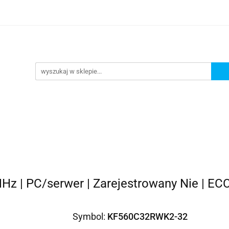
omocje
AGD
Komputery
Dziecko
Sport i 
ry
Dziecko
Sport i turystyka
MHz | PC/serwer | Zarejestrowany Nie | EC
Symbol:
KF560C32RWK2-32