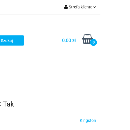
Strefa klienta
turystyka
Zaloguj się
Zarejestruj się
Dodaj zgłoszenie
0,00 zł
0
C Tak
Kingston