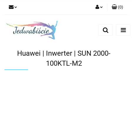
(
0
)
Zaloguj się
Zarejestruj się
Dodaj zgłoszenie
Huawei | Inwerter | SUN 2000-
100KTL-M2