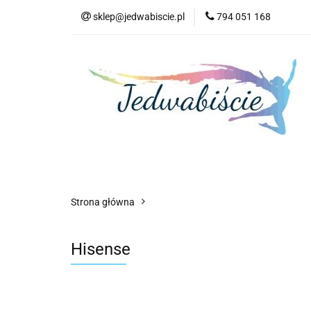
sklep@jedwabiscie.pl
794 051 168
Nowości
Pr
Nowości
Promocje
AGD
Kompute
Strona główna
Hisense