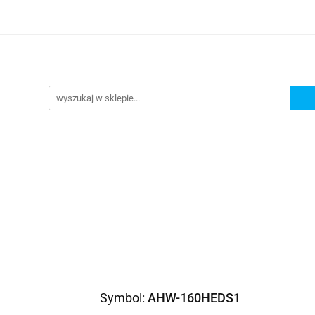
omocje
AGD
Komputery
Dziecko
Sport i 
ry
Dziecko
Sport i turystyka
Symbol:
AHW-160HEDS1