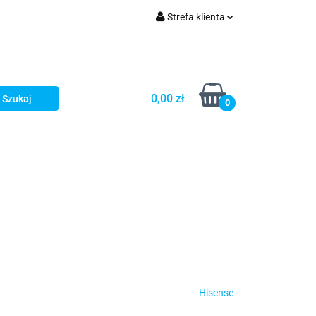
Strefa klienta
turystyka
Zaloguj się
Zarejestruj się
Dodaj zgłoszenie
0,00 zł
0
Hisense