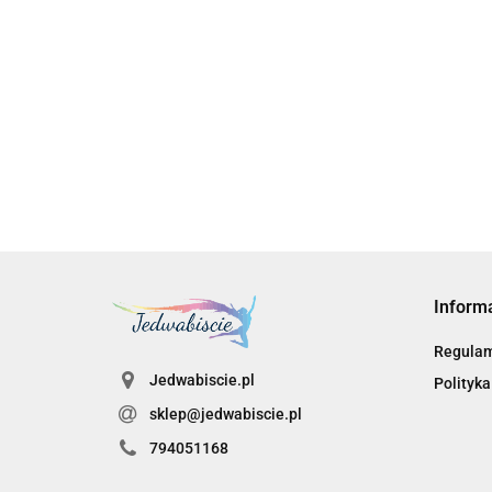
D-View 8 Network Management Software - Stand
Maintenance License (1 year) | D-Link
13475.00
Inform
Regula
Jedwabiscie.pl
Polityka
sklep@jedwabiscie.pl
794051168