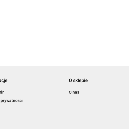
ard Software
acje
O sklepie
min
O nas
 prywatności