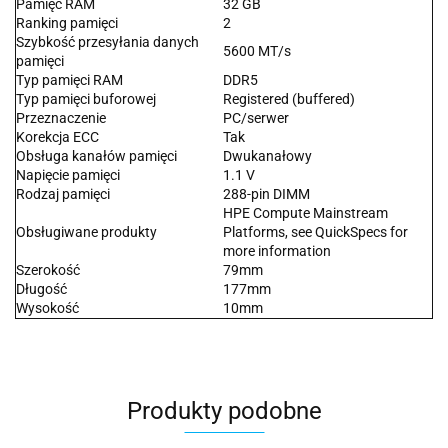
Pamięć RAM
32 GB
Ranking pamięci
2
Szybkość przesyłania danych
5600 MT/s
pamięci
Typ pamięci RAM
DDR5
Typ pamięci buforowej
Registered (buffered)
Przeznaczenie
PC/serwer
Korekcja ECC
Tak
Obsługa kanałów pamięci
Dwukanałowy
Napięcie pamięci
1.1 V
Rodzaj pamięci
288-pin DIMM
HPE Compute Mainstream
Obsługiwane produkty
Platforms, see QuickSpecs for
more information
Szerokość
79mm
Długość
177mm
Wysokość
10mm
Produkty podobne