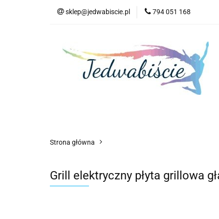
sklep@jedwabiscie.pl
794 051 168
Nowości
Pr
Nowości
Promocje
AGD
Kompute
Strona główna
Grill elektryczny płyta grillowa