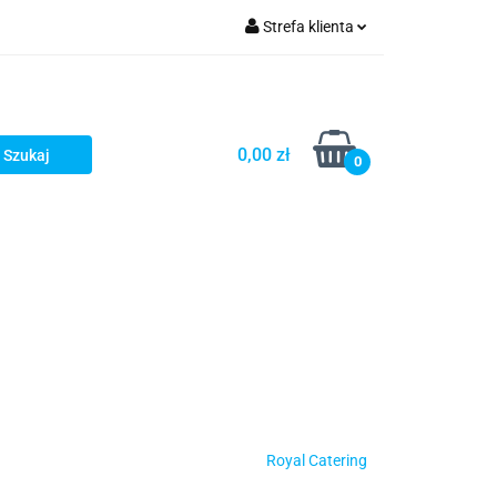
Strefa klienta
turystyka
Zaloguj się
Zarejestruj się
Dodaj zgłoszenie
0,00 zł
0
Royal Catering