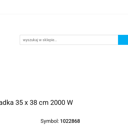
omocje
AGD
Komputery
Dziecko
Sport i 
ry
Dziecko
Sport i turystyka
 gładka 35 x 38 cm 2000 W
Symbol:
1022868