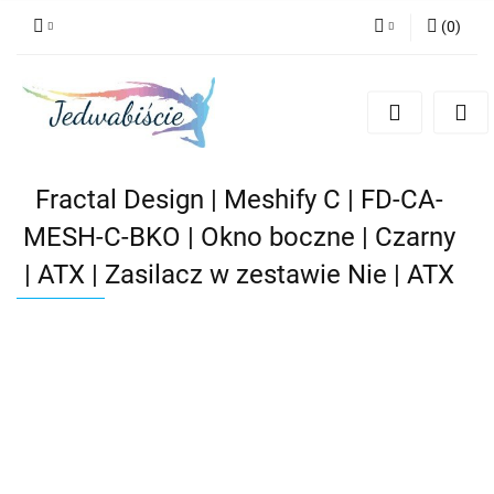
(
0
)
Zaloguj się
Zarejestruj się
Dodaj zgłoszenie
Fractal Design | Meshify C | FD-CA-
MESH-C-BKO | Okno boczne | Czarny
| ATX | Zasilacz w zestawie Nie | ATX