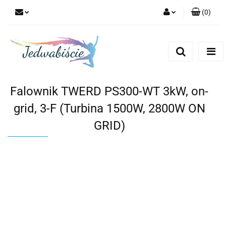
(
0
)
Zaloguj się
Zarejestruj się
Dodaj zgłoszenie
Falownik TWERD PS300-WT 3kW, on-
grid, 3-F (Turbina 1500W, 2800W ON
GRID)