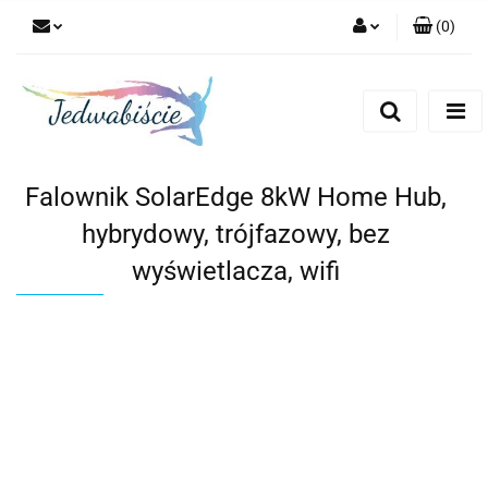
(
0
)
Zaloguj się
Zarejestruj się
Dodaj zgłoszenie
Falownik SolarEdge 8kW Home Hub,
hybrydowy, trójfazowy, bez
wyświetlacza, wifi