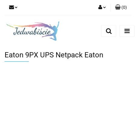
(
0
)
Zaloguj się
Zarejestruj się
Dodaj zgłoszenie
Eaton 9PX UPS Netpack Eaton