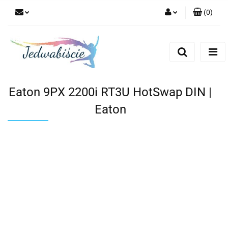
(
0
)
Zaloguj się
Zarejestruj się
Dodaj zgłoszenie
Eaton 9PX 2200i RT3U HotSwap DIN |
Eaton