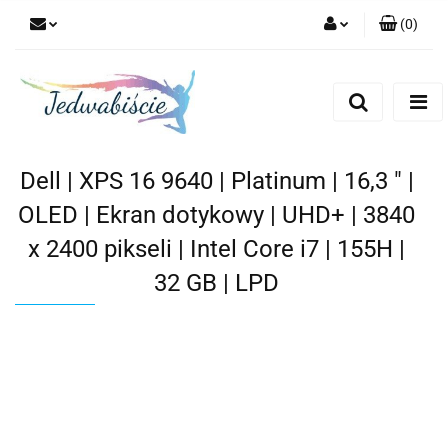
(
0
)
Zaloguj się
Zarejestruj się
Dodaj zgłoszenie
Dell | XPS 16 9640 | Platinum | 16,3 " |
OLED | Ekran dotykowy | UHD+ | 3840
x 2400 pikseli | Intel Core i7 | 155H |
32 GB | LPD