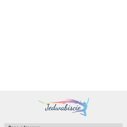
Dell | XPS 14 9440 | Platinum | 14,5 " | FHD+ | 1920 x 1200
pikseli | Intel Ultra 7 | 155H | 16 GB | LPDDR5x | SSD 1000
GB | NVI
14545.00