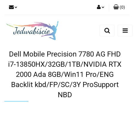
(
0
)
Zaloguj się
Zarejestruj się
Dodaj zgłoszenie
Dell Mobile Precision 7780 AG FHD
i7-13850HX/32GB/1TB/NVIDIA RTX
2000 Ada 8GB/Win11 Pro/ENG
Backlit kbd/FP/SC/3Y ProSupport
NBD